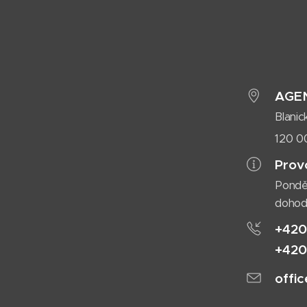
AGEN
Blani
120 0
Prov
Ponděl
doho
+420
+420
offi