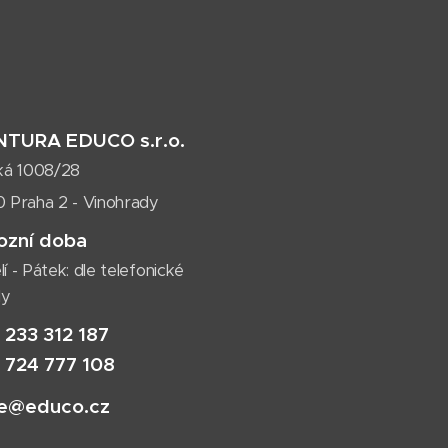
TURA EDUCO s.r.o.
cká 1008/28
0 Praha 2 - Vinohrady
ozní doba
í - Pátek: dle telefonické
dy
 233 312 187
 724 777 108
ce@educo.cz