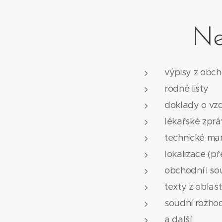
Ne
výpisy z obch
rodné listy
doklady o vzd
lékařské zpr
technické ma
lokalizace (p
obchodní i s
texty z oblast
soudní rozho
a další