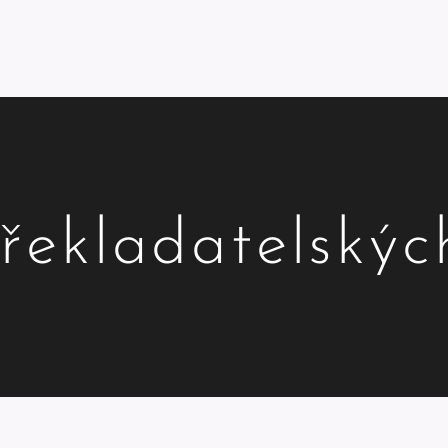
řekladatelskýc