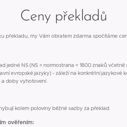
Ceny překladů
ku překladu, my Vám obratem zdarma spočítáme ce
ad jedné NS (NS = normostrana = 1800 znaků včetně 
lavní evropské jazyky) - záleží na konkrétní jazykové 
 a doby vyhotovení.
hybují kolem poloviny běžné sazby za překlad.
ím ověřením: