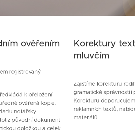
dním ověřením
Korektury tex
mluvčím
dem registrovaný
Zajistíme korekturu rod
gramatické správnosti i p
ředkládá k přeložení
Korekturu doporučujem
 úředně ověřená kopie.
reklamních textů, nabíd
ladu notářsky
materiálů.
 totiž původní dokument
nickou doložkou a celek