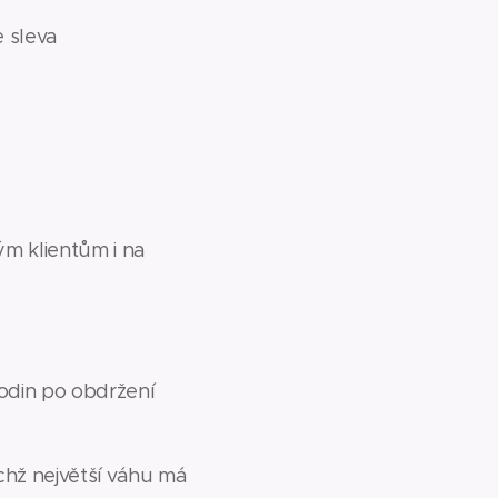
e sleva
m klientům i na
odin po obdržení
ichž největší váhu má