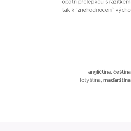
opatří přelepkou s razítke
tak k "znehodnocení" vých
angličtina
čeština
,
maďarština
lotyština,