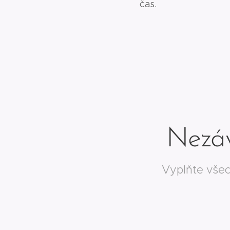
čas.
Nezáv
Vyplňte vše