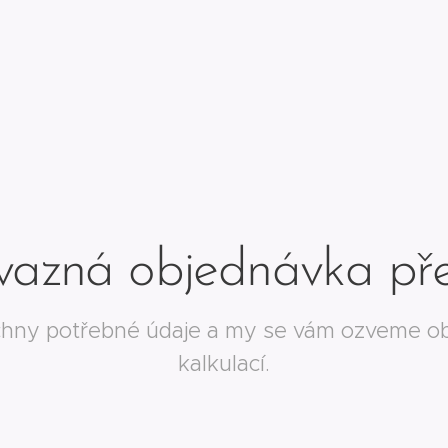
azná objednávka př
chny potřebné údaje a my se vám ozveme ob
kalkulací.