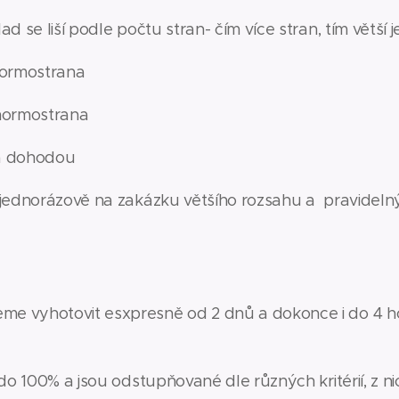
d se liší podle počtu stran- čím více stran, tím větší j
 normostrana
 normostrana
na dohodou
ednorázově na zakázku většího rozsahu a pravidelný
 vyhotovit esxpresně od 2 dnů a dokonce i do 4 h
do 100% a jsou odstupňované dle různých kritérií, z n