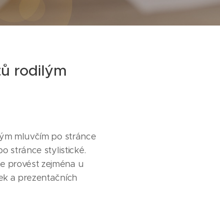
tů rodilým
ilým mluvčím po stránce
o stránce stylistické.
e provést zejména u
ek a prezentačních