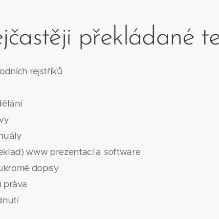
jčastěji překládané te
odních rejstříků
ělání
ávy
nuály
řeklad) www prezentací a software
oukromé dopisy
i práva
dnutí