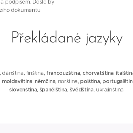
m a podpisem. Došlo by
ozího dokumentu
Překládané jazyky
francouzština
chorvatština
italštin
, dánština, finština,
,
,
moldavština
němčina
polština
portugalštin
,
,
, norština,
,
slovenština
španělština
švédština
,
,
, ukrajinština