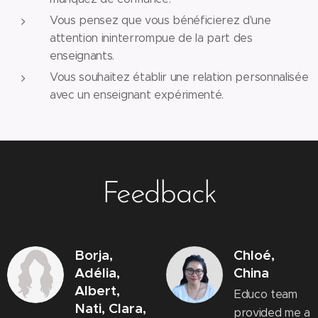
Vous pensez que vous bénéficierez d'une
attention ininterrompue de la part des
enseignants.
Vous souhaitez établir une relation personnalisée
avec un enseignant expérimenté.
Feedback
Borja,
Chloé,
Adélia,
China
Albert,
Educo team
Nati, Clara,
provided me a