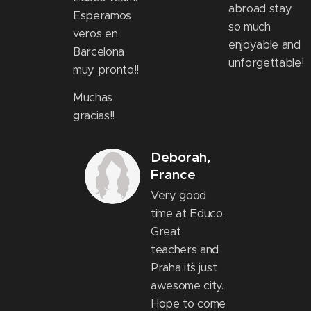
abroad stay
Esperamos
so much
veros en
enjoyable and
Barcelona
unforgettable!
muy pronto!!
Muchas
gracias!!
Deborah,
France
Very good
time at Educo.
Great
teachers and
Praha it´s just
awesome city.
Hope to come