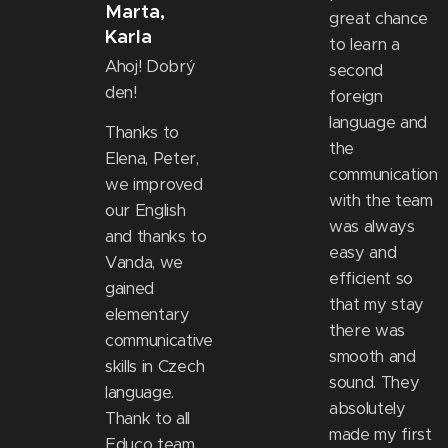
Marta,
great chance
Karla
to learn a
Ahoj! Dobrý
second
den!
foreign
language and
Thanks to
the
Elena, Peter,
communication
we improved
with the team
our English
was always
and thanks to
easy and
Vanda, we
efficient so
gained
that my stay
elementary
there was
communicative
smooth and
skills in Czech
sound. They
language.
absolutely
Thank to all
made my first
Educo team.