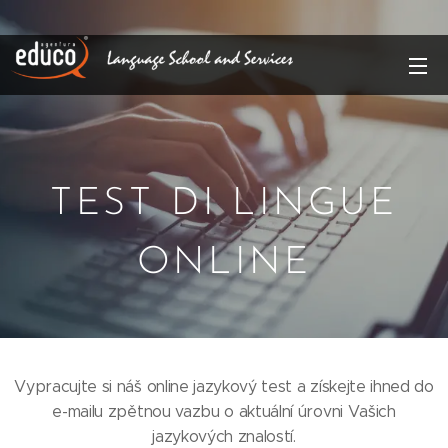
TEST DI LINGUE
ONLINE
Vypracujte si náš online jazykový test a získejte ihned do
e-mailu zpětnou vazbu o aktuální úrovni Vašich
jazykových znalostí.